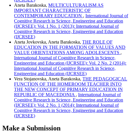
Aneta Barakoska,
MULTICULTURALISM AS
IMPORTANT CHARACTERISTIC OF
CONTEMPORARY EDUCATION
,
International Journal of
Cognitive Research in Science, Engineering and Education
(IJCRSEE): Vol. 1 No. 1 (2013): International Journal of
Cognitive Research in Science, Engineering and Education
(IJCRSEE)
Aneta Jovkovska, Aneta Barakoska,
THE ROLE OF
EDUCATION IN THE FORMATION OF VALUES AND
VALUE ORIENTATIONS AMONG ADOLESCENTS
,
International Journal of Cognitive Research in Science,
Engineering and Education (IJCRSEE): Vol. 2 No. 2 (2014):
International Journal of Cognitive Research in Science,
Engineering and Education (IJCRSEE)
Vera Stojanovska, Aneta Barakoska,
THE PEDAGOGICAL
FUNCTION OF THE HOMEROOM TEACHER INTO
THE NEW CONCEPT OF PRIMARY EDUCATION IN
REPUBLIC OF MACEDONIA
,
International Journal of
Cognitive Research in Science, Engineering and Education
(IJCRSEE): Vol. 2 No. 1 (2014): International Journal of
Cognitive Research in Science, Engineering and Education
(IJCRSEE)
Make a Submission