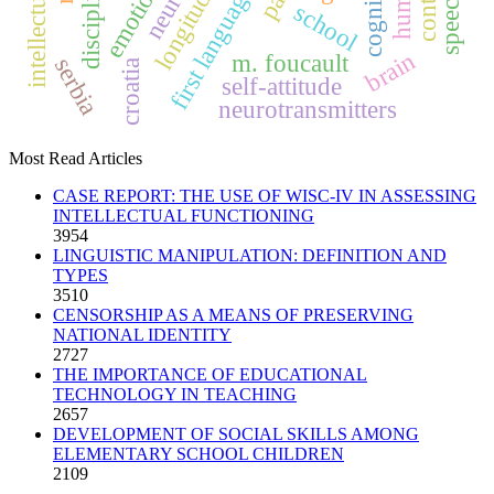
school
brain
m. foucault
serbia
croatia
self-attitude
neurotransmitters
Most Read Articles
CASE REPORT: THE USE OF WISC-IV IN ASSESSING
INTELLECTUAL FUNCTIONING
3954
LINGUISTIC MANIPULATION: DEFINITION AND
TYPES
3510
CENSORSHIP AS A MEANS OF PRESERVING
NATIONAL IDENTITY
2727
THE IMPORTANCE OF EDUCATIONAL
TECHNOLOGY IN TEACHING
2657
DEVELOPMENT OF SOCIAL SKILLS AMONG
ELEMENTARY SCHOOL CHILDREN
2109