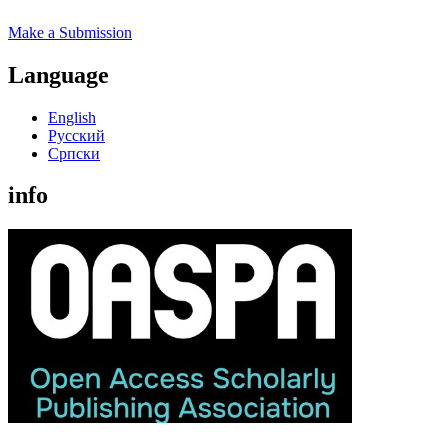
Make a Submission
Language
English
Русский
Cрпски
info