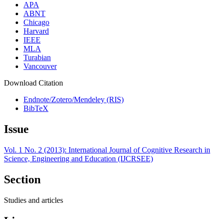
APA
ABNT
Chicago
Harvard
IEEE
MLA
Turabian
Vancouver
Download Citation
Endnote/Zotero/Mendeley (RIS)
BibTeX
Issue
Vol. 1 No. 2 (2013): International Journal of Cognitive Research in
Science, Engineering and Education (IJCRSEE)
Section
Studies and articles