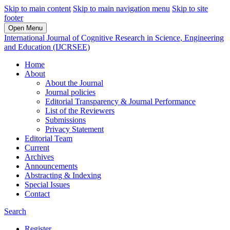
Skip to main content
Skip to main navigation menu
Skip to site
footer
Open Menu
International Journal of Cognitive Research in Science, Engineering
and Education (IJCRSEE)
Home
About
About the Journal
Journal policies
Editorial Transparency & Journal Performance
List of the Reviewers
Submissions
Privacy Statement
Editorial Team
Current
Archives
Announcements
Abstracting & Indexing
Special Issues
Contact
Search
Register