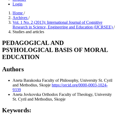
Login
Home
/
Archives
/
Vol. 1 No. 2 (2013): International Journal of Cognitive
Research in Science, Engineering and Education (IJCRSEE)
/
Studies and articles
PEDAGOGICAL AND
PSYHOLOGICAL BASIS OF MORAL
EDUCATION
Authors
Aneta Barakoska
Faculty of Philosophy, University St. Cyril
and Methodius, Skopje
https://orcid.org/0000-0003-1024-
9339
Aneta Jovkovska
Orthodox Faculty of Theology, University
St. Cyril and Methodius, Skopje
Keywords: