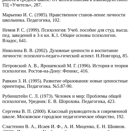
ТЦ «Учитель», 287.
Марьенко И. С. (1985). Нравственное станов-ление личности
школьника. Педагогика, 102.
Немов Р. С. (1999). Психология: Учеб. пособие для студ. высш.
пед. заведений в 3-х кн. К.1. Общие основы психологии.
Владос, 641.
Николина В. В. (2002). Духовные ценности и воспитание
лично­сти: психолого-педаго-гический аспект. Н.Новгород, 85.
Петровский А. В., Ярошевский М. Г. (1996). История и теория
психологии. Ростов-на-Дону: Феникс, 416.
Равкин З. И. (1995). Развитие образования: новые ценно­стные
ориентиры, Педагогика. №5.87-90.
Рубинштейн С. Л. (1973). Человек и мир: Проблемы общей
психо­логии, Уредник: Е. В. Шорохова. Педагогика, 423.
Сергеева В. П. (2000). Классный руководитель в современной
школе. Московское городское педагогическое общество, 192.
Сластенин В. А., Исаев И. Ф., А. И. Миценко, Е. Н. Шиянов.