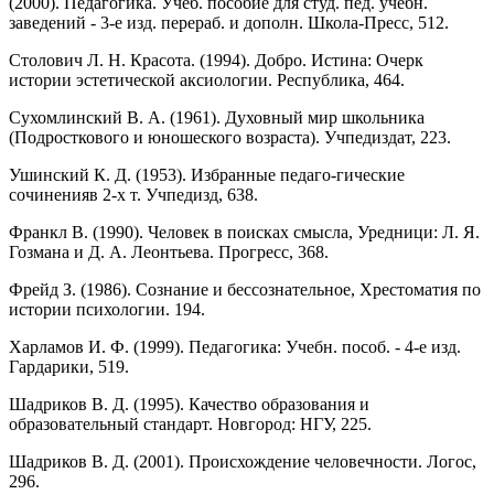
(2000). Педагогика. Учеб. пособие для студ. пед. учебн.
заведений - 3-е изд. перераб. и дополн. Школа-Пресс, 512.
Столович Л. Н. Красота. (1994). Добро. Истина: Очерк
истории эс­тетической аксиологии. Республика, 464.
Сухомлинский В. А. (1961). Духовный мир школьника
(Подрост­кового и юношеского возраста). Учпедиздат, 223.
Ушинский К. Д. (1953). Избранные педаго-гические
сочиненияв 2-х т. Учпедизд, 638.
Франкл В. (1990). Человек в поисках смысла, Уредници: Л. Я.
Гозмана и Д. А. Леонтьева. Прогресс, 368.
Фрейд З. (1986). Сознание и бессознательное, Хрестоматия по
истории психологии. 194.
Харламов И. Ф. (1999). Педагогика: Учебн. пособ. - 4-е изд.
Гардарики, 519.
Шадриков В. Д. (1995). Качество образования и
образовательный стандарт. Новгород: НГУ, 225.
Шадриков В. Д. (2001). Происхождение человечности. Логос,
296.