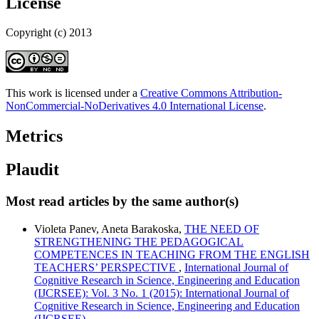
License
Copyright (c) 2013
This work is licensed under a
Creative Commons Attribution-
NonCommercial-NoDerivatives 4.0 International License
.
Metrics
Plaudit
Most read articles by the same author(s)
Violeta Panev, Aneta Barakoska,
THE NEED OF
STRENGTHENING THE PEDAGOGICAL
COMPETENCES IN TEACHING FROM THE ENGLISH
TEACHERS’ PERSPECTIVE
,
International Journal of
Cognitive Research in Science, Engineering and Education
(IJCRSEE): Vol. 3 No. 1 (2015): International Journal of
Cognitive Research in Science, Engineering and Education
(IJCRSEE)