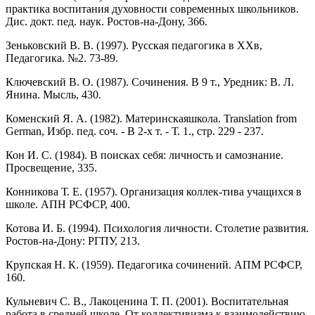
прак­тика воспитания духовности современных школьников.
Дис. докт. пед. наук. Ростов-на-Дону, 366.
Зеньковский В. В. (1997). Русская педагогика в ХХв,
Педагогика. №2. 73-89.
Ключевский В. О. (1987). Сочинения. В 9 т., Уредник: В. Л.
Янина. Мысль, 430.
Коменский Я. А. (1982). Материнскаяшкола. Translation from
German, Избр. пед. соч. - В 2-х т. - Т. 1., стр. 229 - 237.
Кон И. С. (1984). В поисках себя: личность и самознание.
Просвещение, 335.
Конникова Т. Е. (1957). Организация коллек-тива учащихся в
шко­ле. АПН РСФСР, 400.
Котова И. Б. (1994). Психология личности. Столетие раз­вития.
Ростов-на-Дону: РГПУ, 213.
Крупская Н. К. (1959). Педагогика сочинений. АПМ РСФСР,
160.
Кульневич С. В., Лакоценина Т. П. (2001). Воспитательная
работа в средней школе. От коллективизма к взаимодействию.