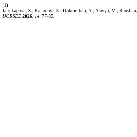
(1)
Jarylkapova, S.; Kalampyr, Z.; Doktorkhan, A.; Asiyya, M.; Raushan, 
IJCRSEE
2026
,
14
, 77-85.