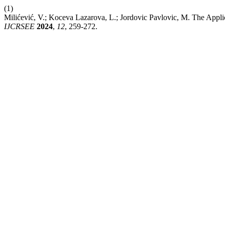
(1)
Milićević, V.; Koceva Lazarova, L.; Jordovic Pavlovic, M. The Applica
IJCRSEE
2024
,
12
, 259-272.